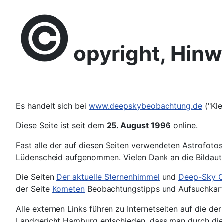
©
opyright, Hin
Es handelt sich bei
www.deepskybeobachtung.de
("Kle
Diese Seite ist seit dem
25. August 1996
online.
Fast alle der auf diesen Seiten verwendeten Astrofot
Lüdenscheid aufgenommen. Vielen Dank an die Bildaut
Die Seiten
Der aktuelle Sternenhimmel
und
Deep-Sky O
der Seite
Kometen
Beobachtungstipps und Aufsuchkarte
Alle externen Links führen zu Internetseiten auf die d
Landgericht Hamburg entschieden, dass man durch die A